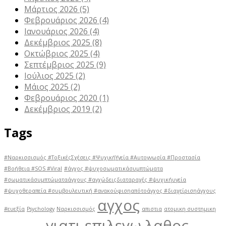
Μάρτιος 2026
(5)
Φεβρουάριος 2026
(4)
Ιανουάριος 2026
(4)
Δεκέμβριος 2025
(8)
Οκτώβριος 2025
(4)
Σεπτέμβριος 2025
(9)
Ιούλιος 2025
(2)
Μάιος 2025
(2)
Φεβρουάριος 2020
(1)
Δεκέμβριος 2019
(2)
Tags
#Ναρκισσισμός #ΤοξικέςΣχέσεις #ΨυχικήΥγεία #Αυτογνωσία #Προστασία
#Βοήθεια #SOS #Viral
#άγχος #ψυχοσωματικάσυμπτώματα
#σωματικάσυμπτώματαάγχους #αγχώδειςδιαταραχές #ψυχικήυγεία
#ψυχοθεραπεία #συμβουλευτική #ανακούφισηαπότοάγχος #διαχείρισηάγχους
αγχος
#ευεξία
Psychology
Ναρκισσισμός
απιστια
ατομικη συστημικη
γιατι επιλεγω λαθος