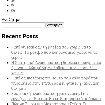
Αναζήτηση
Αναζήτηση
Recent Posts
Γιατί γίνεσαι σαν τη μητέρα σου χωρίς να το
θέλεις: Το μοτίβο που κληρονομείς χωρίς να το
ξέρεις
Η Συστημική Αναπαράσταση δουλεύει πραγματικά
ή είναι απλώς μόδα; Η αλήθεια που δεν σου λέει
κανείς
Γιατί σαμποτάρεις τον εαυτό σου κάθε φορά που
πλησιάζεις στην επιτυχία; Δεν φταίει η «αδύναμη
θέληση»
Συστημική αναπαράσταση για σχέσεις: Γιατί
ξαναζείς το ίδιο μοτίβο με διαφορετικό πρόσωπο
Πώς να Σώσω μια Μακροχρόνια Σχέση: Τι