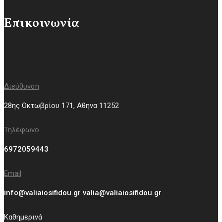
Επικοινωνία
Διεύθυνση
28ης Οκτωβρίου 171, Aθηνα 11252
Τηλέφωνο
6972059443
Email
info@valiaiosifidou.gr valia@valiaiosifidou.gr
Καθημερινά