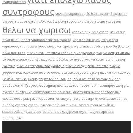
αναπαρασταση
συντροφους
γυναικα ναρκισσος
δε θελει σχεση
διαχειριση
αγχους
ειμαι σε σχεση αλλα νιωθω μονη
εργασιακο αγχος
ετοιμη για σχεση
θελω να χωρισω
καλοκαιρι χωρις σχεση
με θελει η
απλα με συμπαθει
ναρκισσιστης συντροφος
ναρκισσιστικη συμπεριφορα
ναρκισσος τι σημαινει
ποσο καιρο να περιμενω για επανασυνδεση
που θα βρω το
αλλο μου μισο
πως να αντιμετωπισω καλοκαιρινο χωρισμο
πως να αντιμετωπισω
το οικογενειακο τραπεζι
πως να αποβαλλω το αγχος
πως να κρατησω τη σχεση
ζωντανη
πως να ξεπερασω τον χωρισμο
πως να συγχωρεσω απιστια
πως να
χωρισω εναν ναρκισσο
πωσ να σωσω μια μακροχρονια σχεση
πωσ να τον κανω να
με θελει ενω δε μιλαμε
σαμποταζ εαυτου
σημαδια οτι σε θελει ενας ανδρας
συμβουλετικη ζευγους
συστημικη αναπαρασταση
συστημικη αναπαρασταση για
σχεσεις
συστημικη αναπαρασταση δουλευει
συστημικη αναπαρασταση πως
γινεται
συστημικη αναπαρασταση σε επιχειρησεις
συστημικη αναπαρασταση σε
ομαδες
σχεσεις
σχεση μητερας παιδιου
τι κανει ενασ αντρασ οταν θελει
επανασυνδεση
χωρισμος μετα απο μακροχρονια σχεση
ψυχοσωματικα
συμπτωματα