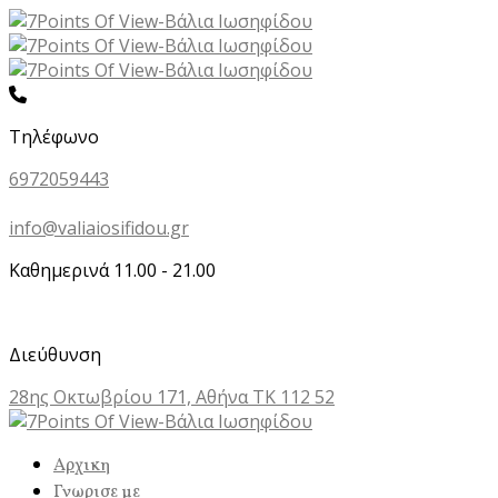
Τηλέφωνο
6972059443
info@valiaiosifidou.gr
Καθημερινά 11.00 - 21.00
Διεύθυνση
28ης Οκτωβρίου 171, Αθήνα ΤΚ 112 52
Αρχικη
Γνωρισε με