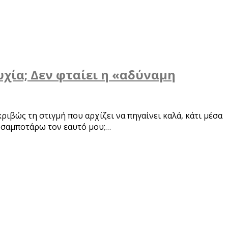
υχία; Δεν φταίει η «αδύναμη
κριβώς τη στιγμή που αρχίζει να πηγαίνει καλά, κάτι μέσα
ί σαμποτάρω τον εαυτό μου;…