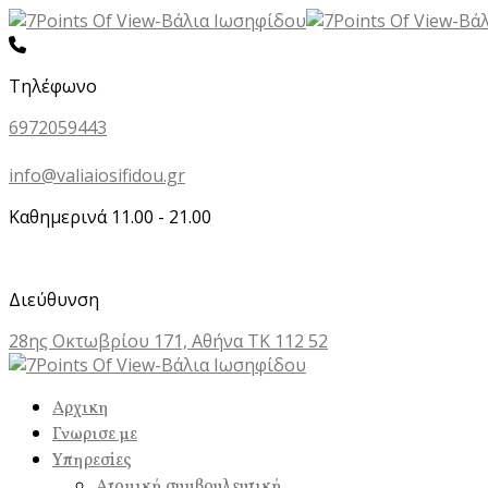
Τηλέφωνο
6972059443
info@valiaiosifidou.gr
Καθημερινά 11.00 - 21.00
Διεύθυνση
28ης Οκτωβρίου 171, Αθήνα ΤΚ 112 52
Αρχικη
Γνωρισε με
Υπηρεσiες
Ατομική συμβουλευτική