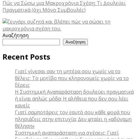
Πώς να Σώσω μια Μακροχρόνια Σχέση: Τι Δουλεύει
Πραγματικά (όχι Μόνο Συμβουλές)
Αναζήτηση
Αναζήτηση
Recent Posts
Γιατί γίνεσαι σαν τη μητέρα σου χωρίς να το
θέλεις: Το μοτίβο που κληρονομείς χωρίς να το
ξέρεις
Η Συστημική Αναπαράσταση δουλεύει πραγματικά
ή είναι απλώς μόδα; Η αλήθεια που δεν σου λέει
κανείς
Γιατί σαμποτάρεις τον εαυτό σου κάθε φορά που
πλησιάζεις στην επιτυχία; Δεν φταίει η «αδύναμη
θέληση»
Συστημική αναπαράσταση για σχέσεις: Γιατί