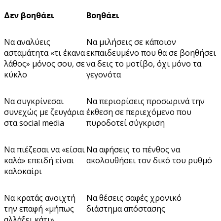
Δεν βοηθάει
Βοηθάει
Να αναλύεις
Να μιλήσεις σε κάποιον
ασταμάτητα «τι έκανα
εκπαιδευμένο που θα σε βοηθήσει
λάθος» μόνος σου, σε
να δεις το μοτίβο, όχι μόνο τα
κύκλο
γεγονότα
Να συγκρίνεσαι
Να περιορίσεις προσωρινά την
συνεχώς με ζευγάρια
έκθεση σε περιεχόμενο που
στα social media
πυροδοτεί σύγκριση
Να πιέζεσαι να «είσαι
Να αφήσεις το πένθος να
καλά» επειδή είναι
ακολουθήσει τον δικό του ρυθμό
καλοκαίρι
Να κρατάς ανοιχτή
Να θέσεις σαφές χρονικό
την επαφή «μήπως
διάστημα απόστασης
αλλάξει κάτι»