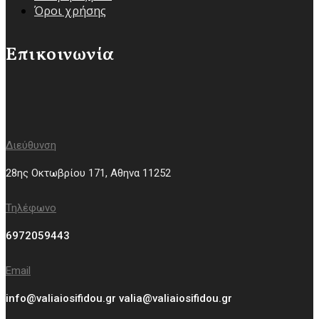
Όροι χρήσης
Επικοινωνία
Διεύθυνση
28ης Οκτωβρίου 171, Aθηνα 11252
Τηλέφωνο
6972059443
Email
info@valiaiosifidou.gr valia@valiaiosifidou.gr