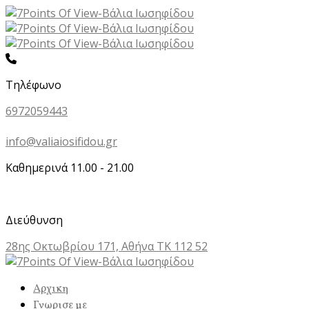
Τηλέφωνο
6972059443
info@valiaiosifidou.gr
Καθημερινά 11.00 - 21.00
Διεύθυνση
28ης Οκτωβρίου 171, Αθήνα ΤΚ 112 52
Αρχικη
Γνωρισε με