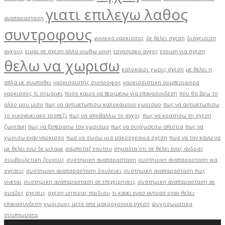
γιατι επιλεγω λαθος
αναπαρασταση
συντροφους
γυναικα ναρκισσος
δε θελει σχεση
διαχειριση
αγχους
ειμαι σε σχεση αλλα νιωθω μονη
εργασιακο αγχος
ετοιμη για σχεση
θελω να χωρισω
καλοκαιρι χωρις σχεση
με θελει η
απλα με συμπαθει
ναρκισσιστης συντροφος
ναρκισσιστικη συμπεριφορα
ναρκισσος τι σημαινει
ποσο καιρο να περιμενω για επανασυνδεση
που θα βρω το
αλλο μου μισο
πως να αντιμετωπισω καλοκαιρινο χωρισμο
πως να αντιμετωπισω
το οικογενειακο τραπεζι
πως να αποβαλλω το αγχος
πως να κρατησω τη σχεση
ζωντανη
πως να ξεπερασω τον χωρισμο
πως να συγχωρεσω απιστια
πως να
χωρισω εναν ναρκισσο
πωσ να σωσω μια μακροχρονια σχεση
πωσ να τον κανω να
με θελει ενω δε μιλαμε
σαμποταζ εαυτου
σημαδια οτι σε θελει ενας ανδρας
συμβουλετικη ζευγους
συστημικη αναπαρασταση
συστημικη αναπαρασταση για
σχεσεις
συστημικη αναπαρασταση δουλευει
συστημικη αναπαρασταση πως
γινεται
συστημικη αναπαρασταση σε επιχειρησεις
συστημικη αναπαρασταση σε
ομαδες
σχεσεις
σχεση μητερας παιδιου
τι κανει ενασ αντρασ οταν θελει
επανασυνδεση
χωρισμος μετα απο μακροχρονια σχεση
ψυχοσωματικα
συμπτωματα