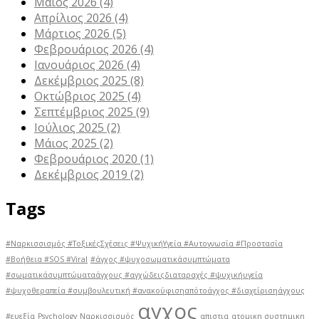
Μάιος 2026
(4)
Απρίλιος 2026
(4)
Μάρτιος 2026
(5)
Φεβρουάριος 2026
(4)
Ιανουάριος 2026
(4)
Δεκέμβριος 2025
(8)
Οκτώβριος 2025
(4)
Σεπτέμβριος 2025
(9)
Ιούλιος 2025
(2)
Μάιος 2025
(2)
Φεβρουάριος 2020
(1)
Δεκέμβριος 2019
(2)
Tags
#Ναρκισσισμός #ΤοξικέςΣχέσεις #ΨυχικήΥγεία #Αυτογνωσία #Προστασία
#Βοήθεια #SOS #Viral
#άγχος #ψυχοσωματικάσυμπτώματα
#σωματικάσυμπτώματαάγχους #αγχώδειςδιαταραχές #ψυχικήυγεία
#ψυχοθεραπεία #συμβουλευτική #ανακούφισηαπότοάγχος #διαχείρισηάγχους
αγχος
#ευεξία
Psychology
Ναρκισσισμός
απιστια
ατομικη συστημικη