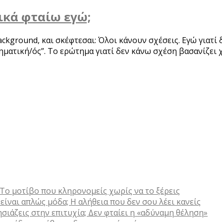
ικά φταίω εγώ;
background, και σκέφτεσαι: Όλοι κάνουν σχέσεις. Εγώ γιατ
βληματική/ός”. Το ερώτημα γιατί δεν κάνω σχέση βασανίζει
: Το μοτίβο που κληρονομείς χωρίς να το ξέρεις
ίναι απλώς μόδα; Η αλήθεια που δεν σου λέει κανείς
σιάζεις στην επιτυχία; Δεν φταίει η «αδύναμη θέληση»