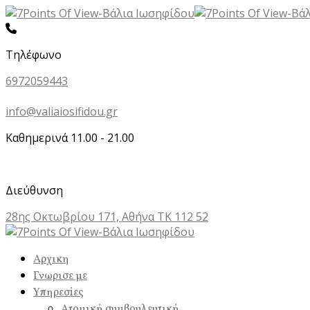
Τηλέφωνο
6972059443
info@valiaiosifidou.gr
Καθημερινά 11.00 - 21.00
Διεύθυνση
28ης Οκτωβρίου 171, Αθήνα ΤΚ 112 52
Αρχικη
Γνωρισε με
Υπηρεσiες
Ατομική συμβουλευτική