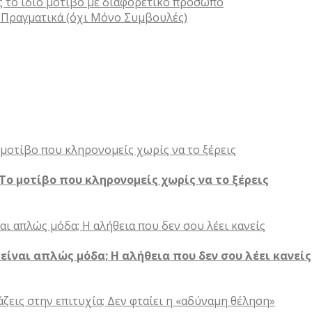
ίς το ίδιο μοτίβο με διαφορετικό πρόσωπο
 Πραγματικά (όχι Μόνο Συμβουλές)
 Το μοτίβο που κληρονομείς χωρίς να το ξέρεις
ίναι απλώς μόδα; Η αλήθεια που δεν σου λέει κανείς