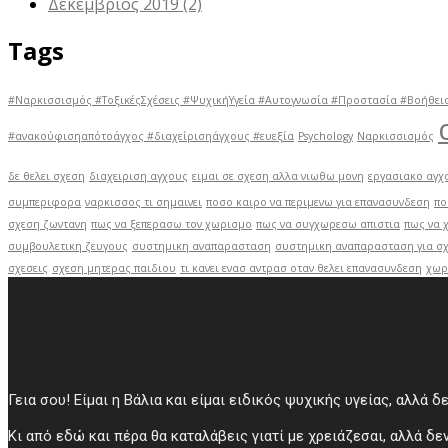
Δεκέμβριος 2019
(2)
Tags
#Ναρκισσισμός #ΤοξικέςΣχέσεις #ΨυχικήΥγεία #Αυτογνωσία #Προστασία #Βοήθεια
#ανακούφισηαπότοάγχος #διαχείρισηάγχους #ευεξία
Psychology
Ναρκισσισμός
δε θελει σχεση
διαχειριση αγχους
ειμαι σε σχεση αλλα νιωθω μονη
εργασιακο αγχ
συμπεριφορα
ναρκισσος τι σημαινει
ποσο καιρο να περιμενω για επανασυνδεση
πο
σχεση ζωντανη
πως να ξεπερασω τον χωρισμο
πως να συγχωρεσω απιστια
πως να 
συμβουλετικη ζευγους
συστημικη αναπαρασταση
συστημικη αναπαρασταση για σχ
σχεσεις
σχεση μητερας παιδιου
τι κανει ενασ αντρασ οταν θελει επανασυνδεση
χωρ
Γεια σου! Είμαι η Βάλια και είμαι ειδικός ψυχικής υγείας, αλλά δ
Κι από εδώ και πέρα θα καταλάβεις γιατί με χρειάζεσαι, αλλά δεν