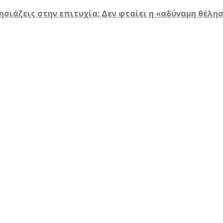
ησιάζεις στην επιτυχία; Δεν φταίει η «αδύναμη θέλη