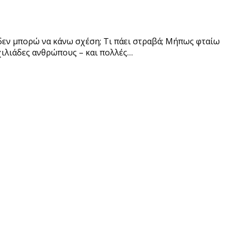
ί δεν μπορώ να κάνω σχέση; Τι πάει στραβά; Μήπως φταίω
 χιλιάδες ανθρώπους – και πολλές…