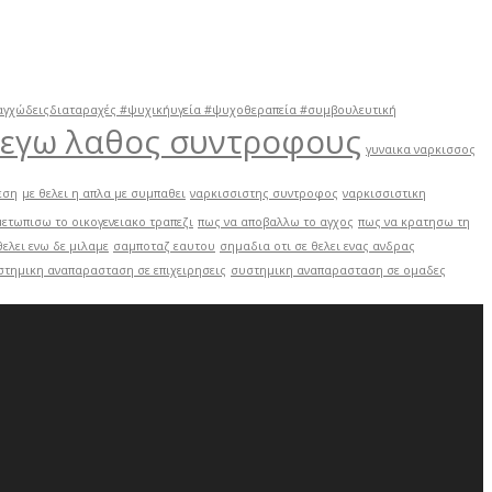
χώδειςδιαταραχές #ψυχικήυγεία #ψυχοθεραπεία #συμβουλευτική
ιλεγω λαθος συντροφους
γυναικα ναρκισσος
εση
με θελει η απλα με συμπαθει
ναρκισσιστης συντροφος
ναρκισσιστικη
μετωπισω το οικογενειακο τραπεζι
πως να αποβαλλω το αγχος
πως να κρατησω τη
θελει ενω δε μιλαμε
σαμποταζ εαυτου
σημαδια οτι σε θελει ενας ανδρας
στημικη αναπαρασταση σε επιχειρησεις
συστημικη αναπαρασταση σε ομαδες