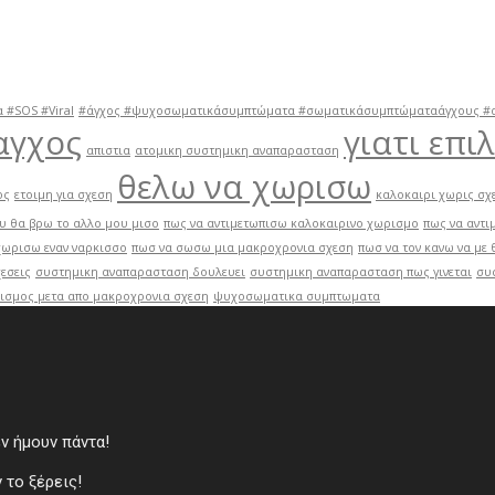
 #SOS #Viral
#άγχος #ψυχοσωματικάσυμπτώματα #σωματικάσυμπτώματαάγχους #αγ
αγχος
γιατι επ
απιστια
ατομικη συστημικη αναπαρασταση
θελω να χωρισω
ος
ετοιμη για σχεση
καλοκαιρι χωρις σχ
υ θα βρω το αλλο μου μισο
πως να αντιμετωπισω καλοκαιρινο χωρισμο
πως να αντι
χωρισω εναν ναρκισσο
πωσ να σωσω μια μακροχρονια σχεση
πωσ να τον κανω να με 
εσεις
συστημικη αναπαρασταση δουλευει
συστημικη αναπαρασταση πως γινεται
συ
ισμος μετα απο μακροχρονια σχεση
ψυχοσωματικα συμπτωματα
εν ήμουν πάντα!
 το ξέρεις!