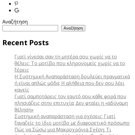
Αναζήτηση
Αναζήτηση
Recent Posts
Γιατί γίνεσαι σαν τη μητέρα σου χωρίς να το
θέλεις: Το μοτίβο που κληρονομείς χωρίς να το
ξέρεις
Η Συστημική Αναπαράσταση δουλεύει πραγματικά
ή είναι απλώς μόδα; Η αλήθεια που δεν σου λέει
κανείς
Γιατί σαμποτάρεις τον εαυτό σου κάθε φορά που
πλησιάζεις στην επιτυχία; Δεν φταίει η «αδύναμη
θέληση»
Συστημική αναπαράσταση για σχέσεις: Γιατί
ξαναζείς το ίδιο μοτίβο με διαφορετικό πρόσωπο
Πώς να Σώσω μια Μακροχρόνια Σχέση: Τι