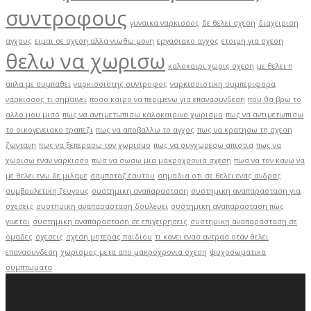
συντροφους
γυναικα ναρκισσος
δε θελει σχεση
διαχειριση
αγχους
ειμαι σε σχεση αλλα νιωθω μονη
εργασιακο αγχος
ετοιμη για σχεση
θελω να χωρισω
καλοκαιρι χωρις σχεση
με θελει η
απλα με συμπαθει
ναρκισσιστης συντροφος
ναρκισσιστικη συμπεριφορα
ναρκισσος τι σημαινει
ποσο καιρο να περιμενω για επανασυνδεση
που θα βρω το
αλλο μου μισο
πως να αντιμετωπισω καλοκαιρινο χωρισμο
πως να αντιμετωπισω
το οικογενειακο τραπεζι
πως να αποβαλλω το αγχος
πως να κρατησω τη σχεση
ζωντανη
πως να ξεπερασω τον χωρισμο
πως να συγχωρεσω απιστια
πως να
χωρισω εναν ναρκισσο
πωσ να σωσω μια μακροχρονια σχεση
πωσ να τον κανω να
με θελει ενω δε μιλαμε
σαμποταζ εαυτου
σημαδια οτι σε θελει ενας ανδρας
συμβουλετικη ζευγους
συστημικη αναπαρασταση
συστημικη αναπαρασταση για
σχεσεις
συστημικη αναπαρασταση δουλευει
συστημικη αναπαρασταση πως
γινεται
συστημικη αναπαρασταση σε επιχειρησεις
συστημικη αναπαρασταση σε
ομαδες
σχεσεις
σχεση μητερας παιδιου
τι κανει ενασ αντρασ οταν θελει
επανασυνδεση
χωρισμος μετα απο μακροχρονια σχεση
ψυχοσωματικα
συμπτωματα