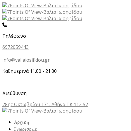
Τηλέφωνο
6972059443
info@valiaiosifidou.gr
Καθημερινά 11.00 - 21.00
Διεύθυνση
28ης Οκτωβρίου 171, Αθήνα ΤΚ 112 52
Αρχικη
Γνωρισε με