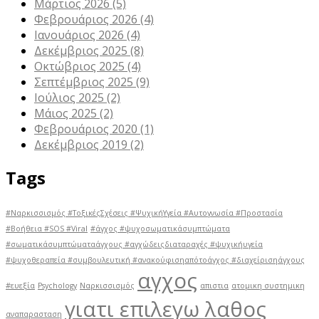
Μάρτιος 2026
(5)
Φεβρουάριος 2026
(4)
Ιανουάριος 2026
(4)
Δεκέμβριος 2025
(8)
Οκτώβριος 2025
(4)
Σεπτέμβριος 2025
(9)
Ιούλιος 2025
(2)
Μάιος 2025
(2)
Φεβρουάριος 2020
(1)
Δεκέμβριος 2019
(2)
Tags
#Ναρκισσισμός #ΤοξικέςΣχέσεις #ΨυχικήΥγεία #Αυτογνωσία #Προστασία
#Βοήθεια #SOS #Viral
#άγχος #ψυχοσωματικάσυμπτώματα
#σωματικάσυμπτώματαάγχους #αγχώδειςδιαταραχές #ψυχικήυγεία
#ψυχοθεραπεία #συμβουλευτική #ανακούφισηαπότοάγχος #διαχείρισηάγχους
αγχος
#ευεξία
Psychology
Ναρκισσισμός
απιστια
ατομικη συστημικη
γιατι επιλεγω λαθος
αναπαρασταση