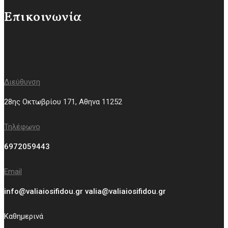
Επικοινωνία
Διεύθυνση
28ης Οκτωβρίου 171, Aθηνα 11252
Τηλέφωνο
6972059443
Email
info@valiaiosifidou.gr valia@valiaiosifidou.gr
Καθημερινά