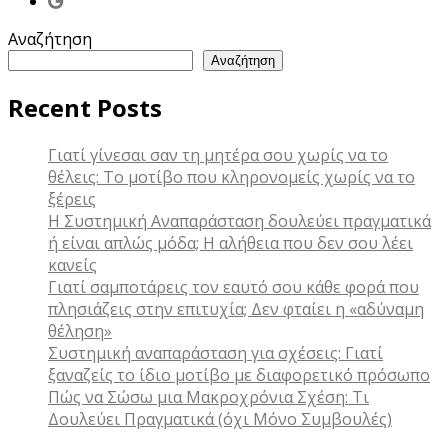
Αναζήτηση
Αναζήτηση
Recent Posts
Γιατί γίνεσαι σαν τη μητέρα σου χωρίς να το
θέλεις: Το μοτίβο που κληρονομείς χωρίς να το
ξέρεις
Η Συστημική Αναπαράσταση δουλεύει πραγματικά
ή είναι απλώς μόδα; Η αλήθεια που δεν σου λέει
κανείς
Γιατί σαμποτάρεις τον εαυτό σου κάθε φορά που
πλησιάζεις στην επιτυχία; Δεν φταίει η «αδύναμη
θέληση»
Συστημική αναπαράσταση για σχέσεις: Γιατί
ξαναζείς το ίδιο μοτίβο με διαφορετικό πρόσωπο
Πώς να Σώσω μια Μακροχρόνια Σχέση: Τι
Δουλεύει Πραγματικά (όχι Μόνο Συμβουλές)