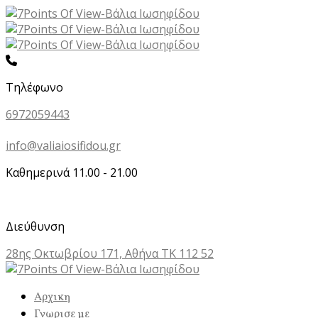
Τηλέφωνο
6972059443
info@valiaiosifidou.gr
Καθημερινά 11.00 - 21.00
Διεύθυνση
28ης Οκτωβρίου 171, Αθήνα ΤΚ 112 52
Αρχικη
Γνωρισε με