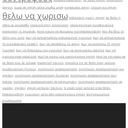
γυναικα ναρκισσος
δε θελει σχεση
διαχειριση
αγχους
ειμαι σε σχεση αλλα νιωθω μονη
εργασιακο αγχος
ετοιμη για σχεση
θελω να χωρισω
καλοκαιρι χωρις σχεση
με θελει η
απλα με συμπαθει
ναρκισσιστης συντροφος
ναρκισσιστικη συμπεριφορα
ναρκισσος τι σημαινει
ποσο καιρο να περιμενω για επανασυνδεση
που θα βρω το
αλλο μου μισο
πως να αντιμετωπισω καλοκαιρινο χωρισμο
πως να αντιμετωπισω
το οικογενειακο τραπεζι
πως να αποβαλλω το αγχος
πως να κρατησω τη σχεση
ζωντανη
πως να ξεπερασω τον χωρισμο
πως να συγχωρεσω απιστια
πως να
χωρισω εναν ναρκισσο
πωσ να σωσω μια μακροχρονια σχεση
πωσ να τον κανω να
με θελει ενω δε μιλαμε
σαμποταζ εαυτου
σημαδια οτι σε θελει ενας ανδρας
συμβουλετικη ζευγους
συστημικη αναπαρασταση
συστημικη αναπαρασταση για
σχεσεις
συστημικη αναπαρασταση δουλευει
συστημικη αναπαρασταση πως
γινεται
συστημικη αναπαρασταση σε επιχειρησεις
συστημικη αναπαρασταση σε
ομαδες
σχεσεις
σχεση μητερας παιδιου
τι κανει ενασ αντρασ οταν θελει
επανασυνδεση
χωρισμος μετα απο μακροχρονια σχεση
ψυχοσωματικα
συμπτωματα