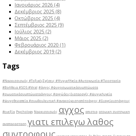
Ιανουάριος 2026
(4)
Δεκέμβριος 2025
(8)
Οκτώβριος 2025
(4)
Σεπτέμβριος 2025
(9)
Ιούλιος 2025
(2)
Μάιος 2025
(2)
Φεβρουάριος 2020
(1)
Δεκέμβριος 2019
(2)
Tags
#Ναρκισσισμός #ΤοξικέςΣχέσεις #ΨυχικήΥγεία #Αυτογνωσία #Προστασία
#Βοήθεια #SOS #Viral
#άγχος #ψυχοσωματικάσυμπτώματα
#σωματικάσυμπτώματαάγχους #αγχώδειςδιαταραχές #ψυχικήυγεία
#ψυχοθεραπεία #συμβουλευτική #ανακούφισηαπότοάγχος #διαχείρισηάγχους
αγχος
#ευεξία
Psychology
Ναρκισσισμός
απιστια
ατομικη συστημικη
γιατι επιλεγω λαθος
αναπαρασταση
συντροφους