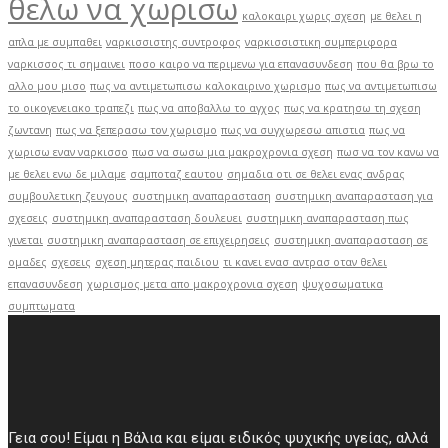
θελω να χωρισω
καλοκαιρι χωρις σχεση
με θελει η
απλα με συμπαθει
ναρκισσιστης συντροφος
ναρκισσιστικη συμπεριφορα
ναρκισσος τι σημαινει
ποσο καιρο να περιμενω για επανασυνδεση
που θα βρω το
αλλο μου μισο
πως να αντιμετωπισω καλοκαιρινο χωρισμο
πως να αντιμετωπισω
το οικογενειακο τραπεζι
πως να αποβαλλω το αγχος
πως να κρατησω τη σχεση
ζωντανη
πως να ξεπερασω τον χωρισμο
πως να συγχωρεσω απιστια
πως να
χωρισω εναν ναρκισσο
πωσ να σωσω μια μακροχρονια σχεση
πωσ να τον κανω να
με θελει ενω δε μιλαμε
σαμποταζ εαυτου
σημαδια οτι σε θελει ενας ανδρας
συμβουλετικη ζευγους
συστημικη αναπαρασταση
συστημικη αναπαρασταση για
σχεσεις
συστημικη αναπαρασταση δουλευει
συστημικη αναπαρασταση πως
γινεται
συστημικη αναπαρασταση σε επιχειρησεις
συστημικη αναπαρασταση σε
ομαδες
σχεσεις
σχεση μητερας παιδιου
τι κανει ενασ αντρασ οταν θελει
επανασυνδεση
χωρισμος μετα απο μακροχρονια σχεση
ψυχοσωματικα
συμπτωματα
Γεια σου! Είμαι η Βάλια και είμαι ειδικός ψυχικής υγείας, αλλά