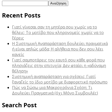
Αναζήτηση
Recent Posts
Γιατί γίνεσαι σαν τη μητέρα σου χωρίς να το
θέλεις: Το μοτίβο που κληρονομείς χωρίς να το
ξέρεις
Η Συστημική Αναπαράσταση δουλεύει πραγματικά
ή είναι απλώς μόδα; Η αλήθεια που δεν σου λέει
κανείς
Γιατί σαμποτάρεις τον εαυτό σου κάθε φορά που
πλησιάζεις στην επιτυχία; Δεν φταίει η «αδύναμη
θέληση»
Συστημική αναπαράσταση για σχέσεις: Γιατί
ξαναζείς το ίδιο μοτίβο με διαφορετικό πρόσωπο
Πώς να Σώσω μια Μακροχρόνια Σχέση: Τι
Δουλεύει Πραγματικά (όχι Μόνο Συμβουλές)
Search Post