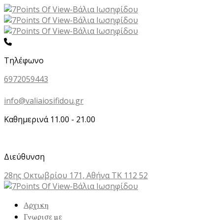
Τηλέφωνο
6972059443
info@valiaiosifidou.gr
Καθημερινά 11.00 - 21.00
Διεύθυνση
28ης Οκτωβρίου 171, Αθήνα ΤΚ 112 52
Αρχικη
Γνωρισε με