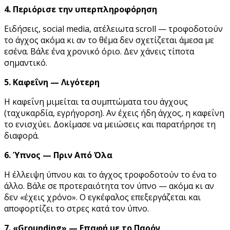
4. Περιόρισε την υπερπληροφόρηση
Ειδήσεις, social media, ατέλειωτα scroll — τροφοδοτούν
το άγχος ακόμα κι αν το θέμα δεν σχετίζεται άμεσα με
εσένα. Βάλε ένα χρονικό όριο. Δεν χάνεις τίποτα
σημαντικό.
5. Καφεΐνη — Λιγότερη
Η καφεΐνη μιμείται τα συμπτώματα του άγχους
(ταχυκαρδία, εγρήγορση). Αν έχεις ήδη άγχος, η καφεΐνη
το ενισχύει. Δοκίμασε να μειώσεις και παρατήρησε τη
διαφορά.
6. Ύπνος — Πριν Από Όλα
Η έλλειψη ύπνου και το άγχος τροφοδοτούν το ένα το
άλλο. Βάλε σε προτεραιότητα τον ύπνο — ακόμα κι αν
δεν «έχεις χρόνο». Ο εγκέφαλος επεξεργάζεται και
αποφορτίζει το στρες κατά τον ύπνο.
7. «Grounding» — Επαφή με το Παρόν