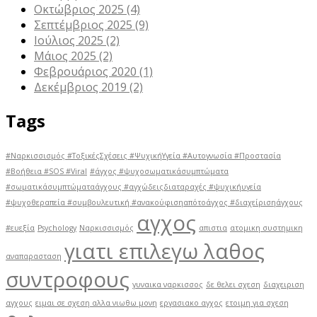
Οκτώβριος 2025
(4)
Σεπτέμβριος 2025
(9)
Ιούλιος 2025
(2)
Μάιος 2025
(2)
Φεβρουάριος 2020
(1)
Δεκέμβριος 2019
(2)
Tags
#Ναρκισσισμός #ΤοξικέςΣχέσεις #ΨυχικήΥγεία #Αυτογνωσία #Προστασία
#Βοήθεια #SOS #Viral
#άγχος #ψυχοσωματικάσυμπτώματα
#σωματικάσυμπτώματαάγχους #αγχώδειςδιαταραχές #ψυχικήυγεία
#ψυχοθεραπεία #συμβουλευτική #ανακούφισηαπότοάγχος #διαχείρισηάγχους
αγχος
#ευεξία
Psychology
Ναρκισσισμός
απιστια
ατομικη συστημικη
γιατι επιλεγω λαθος
αναπαρασταση
συντροφους
γυναικα ναρκισσος
δε θελει σχεση
διαχειριση
αγχους
ειμαι σε σχεση αλλα νιωθω μονη
εργασιακο αγχος
ετοιμη για σχεση