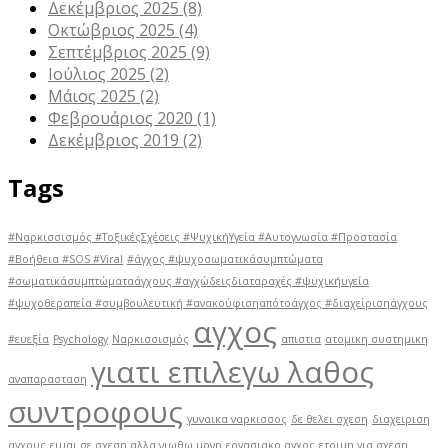
Δεκέμβριος 2025
(8)
Οκτώβριος 2025
(4)
Σεπτέμβριος 2025
(9)
Ιούλιος 2025
(2)
Μάιος 2025
(2)
Φεβρουάριος 2020
(1)
Δεκέμβριος 2019
(2)
Tags
#Ναρκισσισμός #ΤοξικέςΣχέσεις #ΨυχικήΥγεία #Αυτογνωσία #Προστασία
#Βοήθεια #SOS #Viral
#άγχος #ψυχοσωματικάσυμπτώματα
#σωματικάσυμπτώματαάγχους #αγχώδειςδιαταραχές #ψυχικήυγεία
#ψυχοθεραπεία #συμβουλευτική #ανακούφισηαπότοάγχος #διαχείρισηάγχους
αγχος
#ευεξία
Psychology
Ναρκισσισμός
απιστια
ατομικη συστημικη
γιατι επιλεγω λαθος
αναπαρασταση
συντροφους
γυναικα ναρκισσος
δε θελει σχεση
διαχειριση
αγχους
ειμαι σε σχεση αλλα νιωθω μονη
εργασιακο αγχος
ετοιμη για σχεση