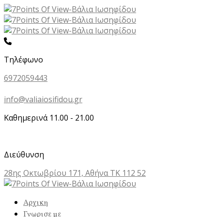
Τηλέφωνο
6972059443
info@valiaiosifidou.gr
Καθημερινά 11.00 - 21.00
Διεύθυνση
28ης Οκτωβρίου 171, Αθήνα ΤΚ 112 52
Αρχικη
Γνωρισε με