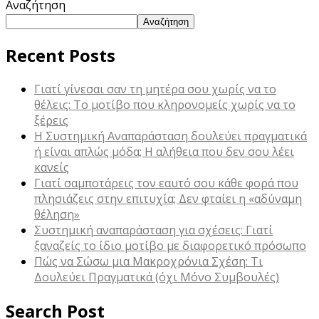
Αναζήτηση
Αναζήτηση
Recent Posts
Γιατί γίνεσαι σαν τη μητέρα σου χωρίς να το
θέλεις: Το μοτίβο που κληρονομείς χωρίς να το
ξέρεις
Η Συστημική Αναπαράσταση δουλεύει πραγματικά
ή είναι απλώς μόδα; Η αλήθεια που δεν σου λέει
κανείς
Γιατί σαμποτάρεις τον εαυτό σου κάθε φορά που
πλησιάζεις στην επιτυχία; Δεν φταίει η «αδύναμη
θέληση»
Συστημική αναπαράσταση για σχέσεις: Γιατί
ξαναζείς το ίδιο μοτίβο με διαφορετικό πρόσωπο
Πώς να Σώσω μια Μακροχρόνια Σχέση: Τι
Δουλεύει Πραγματικά (όχι Μόνο Συμβουλές)
Search Post