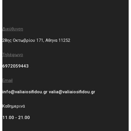
Διεύθυνση
28ης Οκτωβρίου 171, Aθηνα 11252
Τηλέφωνο
6972059443
Email
info@valiaiosifidou.gr valia@valiaiosifidou.gr
Καθημερινά
11.00 - 21.00