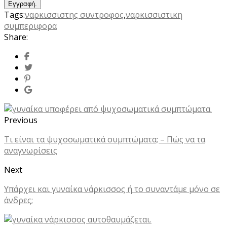
Tags:
ναρκισσιστης συντροφος
,
ναρκισσιστικη
συμπεριφορα
Share:
Previous
Τι είναι τα ψυχοσωματικά συμπτώματα; – Πώς να τα
αναγνωρίσεις
Next
Υπάρχει και γυναίκα νάρκισσος ή το συναντάμε μόνο σε
άνδρες;