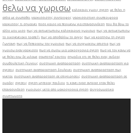
θελω να χωρισω
καλοκαιρι χωρις σχεση
με θελει η
απλα με συμπαθει
ναρκισσιστης συντροφος
ναρκισσιστικη συμπεριφορα
ναρκισσος τι σημαινει
ποσο καιρο να περιμενω για επανασυνδεση
που θα βρω το
αλλο μου μισο
πως να αντιμετωπισω καλοκαιρινο χωρισμο
πως να αντιμετωπισω
το οικογενειακο τραπεζι
πως να αποβαλλω το αγχος
πως να κρατησω τη σχεση
ζωντανη
πως να ξεπερασω τον χωρισμο
πως να συγχωρεσω απιστια
πως να
χωρισω εναν ναρκισσο
πωσ να σωσω μια μακροχρονια σχεση
πωσ να τον κανω να
με θελει ενω δε μιλαμε
σαμποταζ εαυτου
σημαδια οτι σε θελει ενας ανδρας
συμβουλετικη ζευγους
συστημικη αναπαρασταση
συστημικη αναπαρασταση για
σχεσεις
συστημικη αναπαρασταση δουλευει
συστημικη αναπαρασταση πως
γινεται
συστημικη αναπαρασταση σε επιχειρησεις
συστημικη αναπαρασταση σε
ομαδες
σχεσεις
σχεση μητερας παιδιου
τι κανει ενασ αντρασ οταν θελει
επανασυνδεση
χωρισμος μετα απο μακροχρονια σχεση
ψυχοσωματικα
συμπτωματα