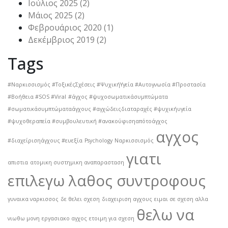
Ιούλιος 2025
(2)
Μάιος 2025
(2)
Φεβρουάριος 2020
(1)
Δεκέμβριος 2019
(2)
Tags
#Ναρκισσισμός #ΤοξικέςΣχέσεις #ΨυχικήΥγεία #Αυτογνωσία #Προστασία
#Βοήθεια #SOS #Viral
#άγχος #ψυχοσωματικάσυμπτώματα
#σωματικάσυμπτώματαάγχους #αγχώδειςδιαταραχές #ψυχικήυγεία
#ψυχοθεραπεία #συμβουλευτική #ανακούφισηαπότοάγχος
αγχος
#διαχείρισηάγχους #ευεξία
Psychology
Ναρκισσισμός
γιατι
απιστια
ατομικη συστημικη αναπαρασταση
επιλεγω λαθος συντροφους
γυναικα ναρκισσος
δε θελει σχεση
διαχειριση αγχους
ειμαι σε σχεση αλλα
θελω να
νιωθω μονη
εργασιακο αγχος
ετοιμη για σχεση