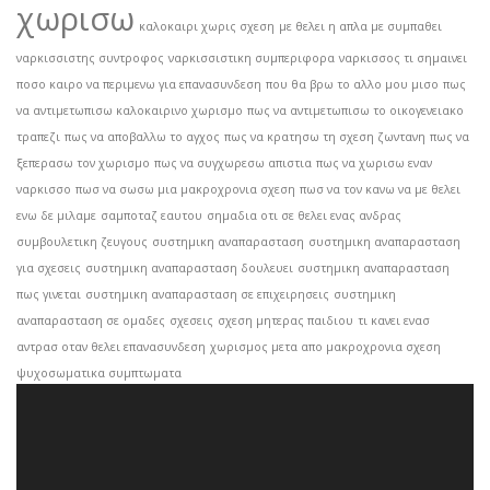
χωρισω
καλοκαιρι χωρις σχεση
με θελει η απλα με συμπαθει
ναρκισσιστης συντροφος
ναρκισσιστικη συμπεριφορα
ναρκισσος τι σημαινει
ποσο καιρο να περιμενω για επανασυνδεση
που θα βρω το αλλο μου μισο
πως
να αντιμετωπισω καλοκαιρινο χωρισμο
πως να αντιμετωπισω το οικογενειακο
τραπεζι
πως να αποβαλλω το αγχος
πως να κρατησω τη σχεση ζωντανη
πως να
ξεπερασω τον χωρισμο
πως να συγχωρεσω απιστια
πως να χωρισω εναν
ναρκισσο
πωσ να σωσω μια μακροχρονια σχεση
πωσ να τον κανω να με θελει
ενω δε μιλαμε
σαμποταζ εαυτου
σημαδια οτι σε θελει ενας ανδρας
συμβουλετικη ζευγους
συστημικη αναπαρασταση
συστημικη αναπαρασταση
για σχεσεις
συστημικη αναπαρασταση δουλευει
συστημικη αναπαρασταση
πως γινεται
συστημικη αναπαρασταση σε επιχειρησεις
συστημικη
αναπαρασταση σε ομαδες
σχεσεις
σχεση μητερας παιδιου
τι κανει ενασ
αντρασ οταν θελει επανασυνδεση
χωρισμος μετα απο μακροχρονια σχεση
ψυχοσωματικα συμπτωματα