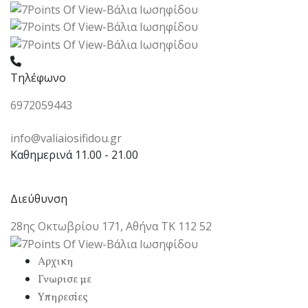
Τηλέφωνο
6972059443
info@valiaiosifidou.gr
Καθημερινά 11.00 - 21.00
Διεύθυνση
28ης Οκτωβρίου 171, Αθήνα ΤΚ 112 52
Αρχικη
Γνωρισε με
Υπηρεσiες