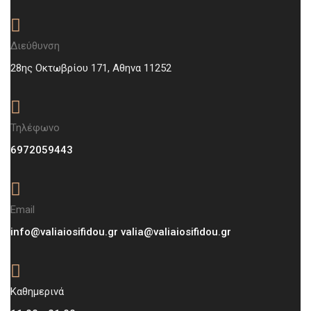
Διεύθυνση
28ης Οκτωβρίου 171, Aθηνα 11252
Τηλέφωνο
6972059443
Email
info@valiaiosifidou.gr valia@valiaiosifidou.gr
Καθημερινά