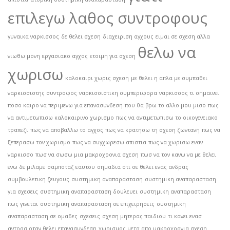
επιλεγω λαθος συντροφους
γυναικα ναρκισσος
δε θελει σχεση
διαχειριση αγχους
ειμαι σε σχεση αλλα
θελω να
νιωθω μονη
εργασιακο αγχος
ετοιμη για σχεση
χωρισω
καλοκαιρι χωρις σχεση
με θελει η απλα με συμπαθει
ναρκισσιστης συντροφος
ναρκισσιστικη συμπεριφορα
ναρκισσος τι σημαινει
ποσο καιρο να περιμενω για επανασυνδεση
που θα βρω το αλλο μου μισο
πως
να αντιμετωπισω καλοκαιρινο χωρισμο
πως να αντιμετωπισω το οικογενειακο
τραπεζι
πως να αποβαλλω το αγχος
πως να κρατησω τη σχεση ζωντανη
πως να
ξεπερασω τον χωρισμο
πως να συγχωρεσω απιστια
πως να χωρισω εναν
ναρκισσο
πωσ να σωσω μια μακροχρονια σχεση
πωσ να τον κανω να με θελει
ενω δε μιλαμε
σαμποταζ εαυτου
σημαδια οτι σε θελει ενας ανδρας
συμβουλετικη ζευγους
συστημικη αναπαρασταση
συστημικη αναπαρασταση
για σχεσεις
συστημικη αναπαρασταση δουλευει
συστημικη αναπαρασταση
πως γινεται
συστημικη αναπαρασταση σε επιχειρησεις
συστημικη
αναπαρασταση σε ομαδες
σχεσεις
σχεση μητερας παιδιου
τι κανει ενασ
αντρασ οταν θελει επανασυνδεση
χωρισμος μετα απο μακροχρονια σχεση