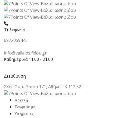
Τηλέφωνο
6972059443
info@valiaiosifidou.gr
Καθημερινά 11.00 - 21.00
Διεύθυνση
28ης Οκτωβρίου 171, Αθήνα ΤΚ 112 52
Αρχικη
Γνωρισε με
Υπηρεσiες