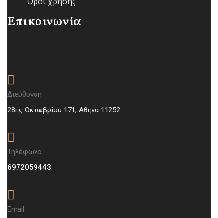
Όροι χρήσης
Επικοινωνία
Διεύθυνση
28ης Οκτωβρίου 171, Aθηνα 11252
Τηλέφωνο
6972059443
Email