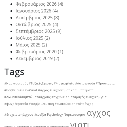
Φεβρουάριος 2026
(4)
Ιανουάριος 2026
(4)
Δεκέμβριος 2025
(8)
Οκτώβριος 2025
(4)
Σεπτέμβριος 2025
(9)
Ιούλιος 2025
(2)
Μάιος 2025
(2)
Φεβρουάριος 2020
(1)
Δεκέμβριος 2019
(2)
Tags
#Ναρκισσισμός #ΤοξικέςΣχέσεις #ΨυχικήΥγεία #Αυτογνωσία #Προστασία
#Βοήθεια #SOS #Viral
#άγχος #ψυχοσωματικάσυμπτώματα
#σωματικάσυμπτώματαάγχους #αγχώδειςδιαταραχές #ψυχικήυγεία
#ψυχοθεραπεία #συμβουλευτική #ανακούφισηαπότοάγχος
αγχος
#διαχείρισηάγχους #ευεξία
Psychology
Ναρκισσισμός
γιατι
απιστια
ατομικη συστημικη αναπαρασταση