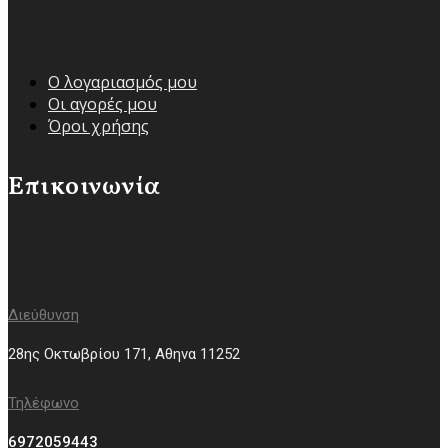
Ο λογαριασμός μου
Οι αγορές μου
Όροι χρήσης
Επικοινωνία
Διεύθυνση
28ης Οκτωβρίου 171, Aθηνα 11252
Τηλέφωνο
6972059443