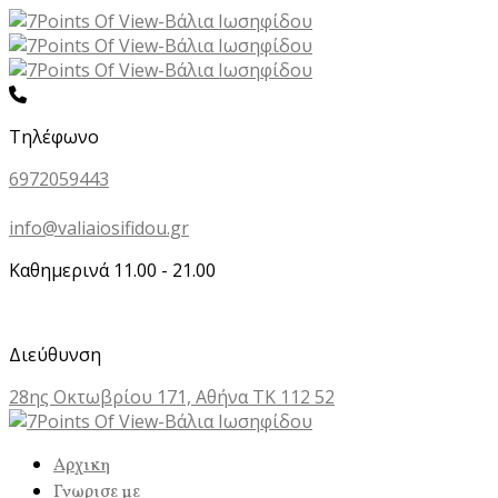
Τηλέφωνο
6972059443
info@valiaiosifidou.gr
Καθημερινά 11.00 - 21.00
Διεύθυνση
28ης Οκτωβρίου 171, Αθήνα ΤΚ 112 52
Αρχικη
Γνωρισε με