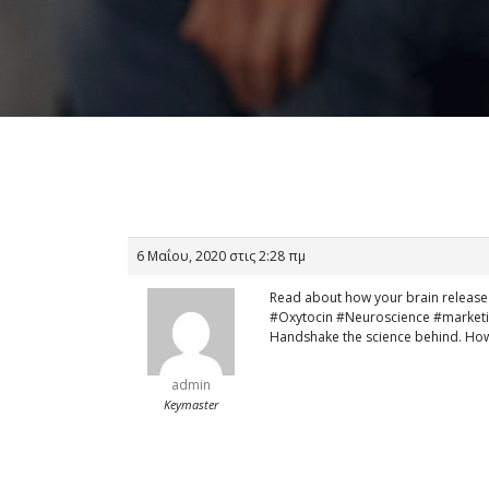
6 Μαΐου, 2020 στις 2:28 πμ
Read about how your brain release 
#Oxytocin #Neuroscience #marketin
Handshake the science behind. How
admin
Keymaster