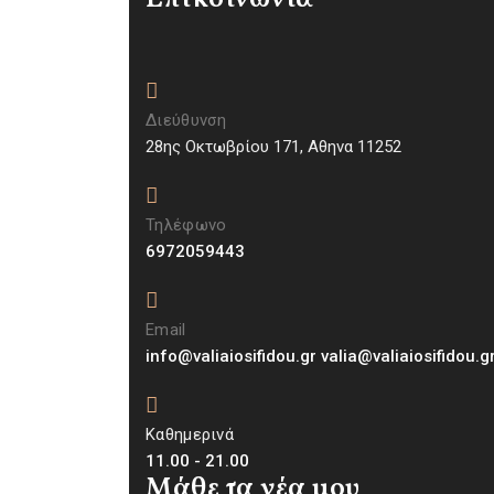
Διεύθυνση
28ης Οκτωβρίου 171, Aθηνα 11252
Τηλέφωνο
6972059443
Email
info@valiaiosifidou.gr valia@valiaiosifidou.g
Καθημερινά
11.00 - 21.00
Μάθε τα νέα μου