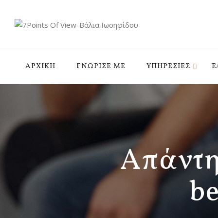
ΑΡΧΙΚΗ
ΓΝΩΡΙΣΕ ΜΕ
ΥΠΗΡΕΣIΕΣ
Ε
Απάντη
b