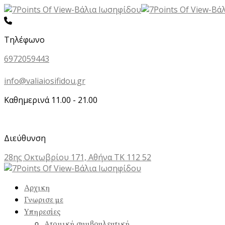
Τηλέφωνο
6972059443
info@valiaiosifidou.gr
Καθημερινά 11.00 - 21.00
Διεύθυνση
28ης Οκτωβρίου 171, Αθήνα ΤΚ 112 52
Αρχικη
Γνωρισε με
Υπηρεσiες
Ατομική συμβουλευτική