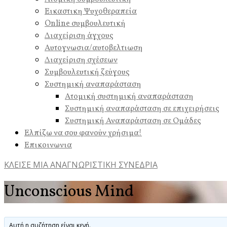
Εικαστικη Ψυχοθεραπεία
Online συμβουλευτική
Διαχείριση άγχους
Αυτογνωσια/αυτοβελτιωση
Διαχείριση σχέσεων
Συμβουλευτική ζεύγους
Συστημική αναπαράσταση
Ατομική συστημική αναπαράσταση
Συστημική αναπαράσταση σε επιχειρήσεις
Συστημική Αναπαράσταση σε Ομάδες
Ελπίζω να σου φανούν χρήσιμα!
Επικοινωνια
ΚΛΕΙΣΕ ΜΙΑ ΑΝΑΓΝΩΡΙΣΤΙΚΗ ΣΥΝΕΔΡΙΑ
Unconscious Mind
Αυτή η συζήτηση είναι κενή.