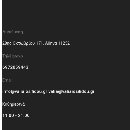
Διεύθυνση
28ης Οκτωβρίου 171, Aθηνα 11252
Τηλέφωνο
6972059443
Email
info@valiaiosifidou.gr valia@valiaiosifidou.gr
Καθημερινά
11.00 - 21.00