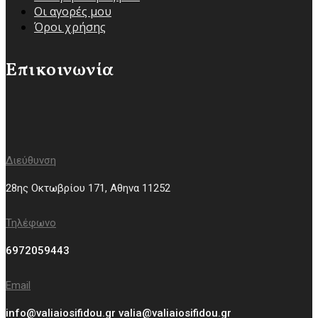
Οι αγορές μου
Όροι χρήσης
Επικοινωνία
Διεύθυνση
28ης Οκτωβρίου 171, Aθηνα 11252
Τηλέφωνο
6972059443
Email
info@valiaiosifidou.gr valia@valiaiosifidou.gr