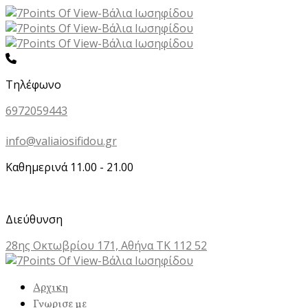
Τηλέφωνο
6972059443
info@valiaiosifidou.gr
Καθημερινά 11.00 - 21.00
Διεύθυνση
28ης Οκτωβρίου 171, Αθήνα ΤΚ 112 52
Αρχικη
Γνωρισε με