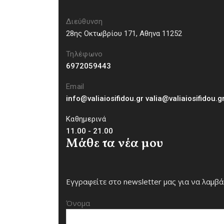
Διεύθυνση
28ης Οκτωβρίου 171, Aθηνα 11252
Τηλέφωνο
6972059443
Email
info@valiaiosifidou.gr valia@valiaiosifidou.g
Καθημερινά
11.00 - 21.00
Μάθε τα νέα μου
Εγγραφείτε στο newsletter μας για να λαμβά
Όνομα