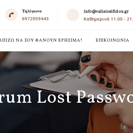
Τηλέφωνο
info@valiaiosifidou.gr
6972059443
Καθημερινά 11.00 - 21
ΛΠΊΖΩ ΝΑ ΣΟΥ ΦΑΝΟΎΝ ΧΡΉΣΙΜΑ!
ΕΠΙΚΟΙΝΩΝΙΑ
rum Lost Passw